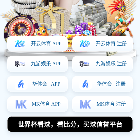
查看赛程
无需注册，即刻体验部分赛事