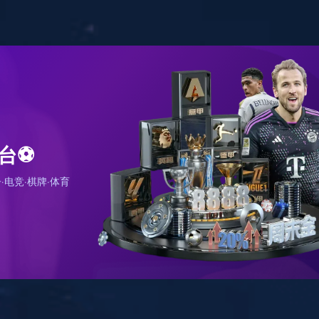
析
与实时比
聚合、数据预
模型与专业的内