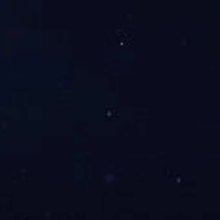
智能预测参考报告
优先观赛通道
专家专题战术文章
立即订阅