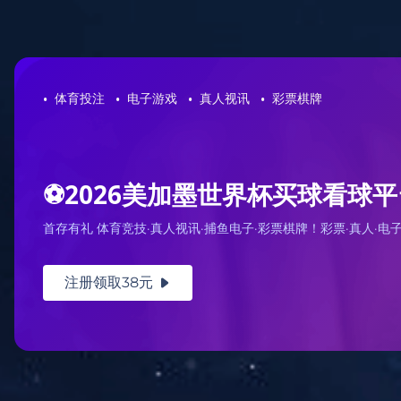
懂球体育
懂球体育
深度解
分
懂球体育为您提供高清直播、实时比分、赛事
测、社区聊球等一站式服务。通过精准的数据
容团队，助您深度洞察足球世界。
立即体验
查看赛程