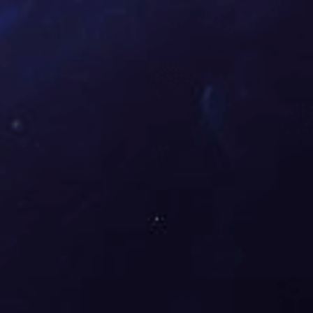
图
分析
表