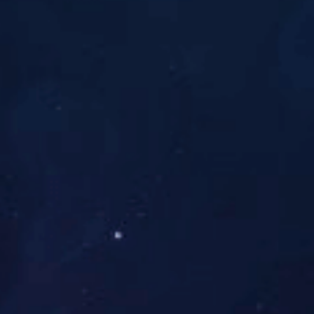
💬
球迷社区
区、控
与数百万资深球迷实时交流，参
，让数
与赛后评分，分享深度战术解
析，聊球更有趣。