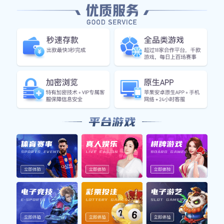
核心功能
全方位满足您的观赛与数据研究需求
⚡
闪电比分